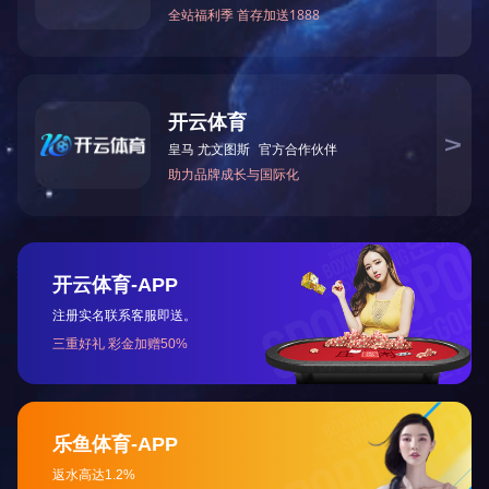
关于锐鹰
产品中心
新闻资讯
工程案例
荣誉资质
乐动（中
国）
项目案例
中国石化上海石油化工研究院稀乙烯歧化制丙烯中试项目
长
庆油田上古天然气工程
鑫华高纯电子级多晶硅产业集群项目
查看更多项目案例
乐动（中国）
138 5275 1063
zgjsryjx@163.com